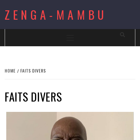
Skip
ZENGA-MAMBU
to
content
Primary
Menu
HOME
FAITS DIVERS
FAITS DIVERS