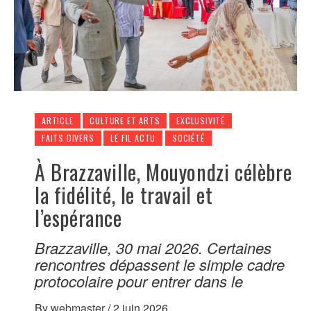
ARTICLE
CULTURE ET ARTS
EXCLUSIVITÉ
FAITS DIVERS
LE FIL ACTU
SOCIÉTÉ
À Brazzaville, Mouyondzi célèbre
la fidélité, le travail et
l’espérance
Brazzaville, 30 mai 2026. Certaines
rencontres dépassent le simple cadre
protocolaire pour entrer dans le
By
webmaster
/
2 juin 2026