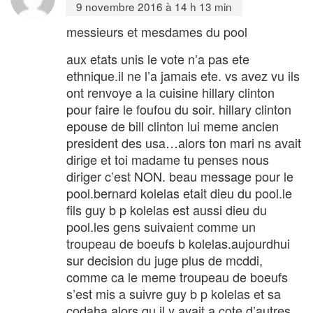
9 novembre 2016 à 14 h 13 min
messieurs et mesdames du pool
aux etats unis le vote n’a pas ete
ethnique.il ne l’a jamais ete. vs avez vu ils
ont renvoye a la cuisine hillary clinton
pour faire le foufou du soir. hillary clinton
epouse de bill clinton lui meme ancien
president des usa…alors ton mari ns avait
dirige et toi madame tu penses nous
diriger c’est NON. beau message pour le
pool.bernard kolelas etait dieu du pool.le
fils guy b p kolelas est aussi dieu du
pool.les gens suivaient comme un
troupeau de boeufs b kolelas.aujourdhui
sur decision du juge plus de mcddi,
comme ca le meme troupeau de boeufs
s’est mis a suivre guy b p kolelas et sa
codaha alors qu il y avait a cote d’autres