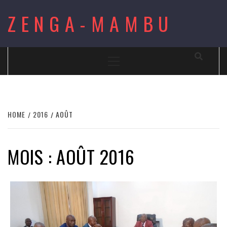
Skip
ZENGA-MAMBU
to
content
Primary
Menu
HOME
2016
AOÛT
MOIS : AOÛT 2016