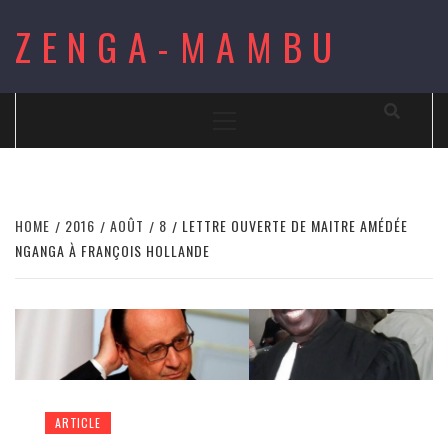
Skip
ZENGA-MAMBU
to
content
Primary
Menu
HOME
2016
AOÛT
8
LETTRE OUVERTE DE MAITRE AMÉDÉE
NGANGA À FRANÇOIS HOLLANDE
ARTICLE