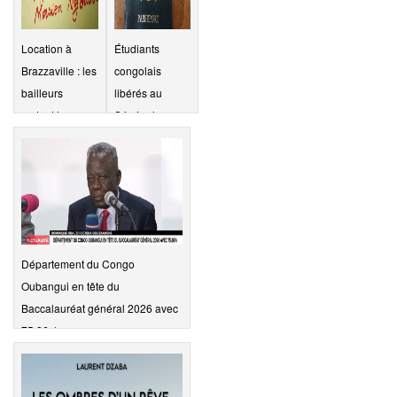
Location à
Étudiants
Brazzaville : les
congolais
bailleurs
libérés au
sortent le
Sénégal : un
carton rouge,
dénouement
les locataires «
heureux, mais
à salaire
une urgence
fantôme »…
demeure
Département du Congo
Oubangui en tête du
Baccalauréat général 2026 avec
75,86%