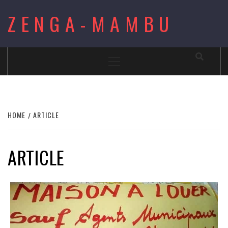
Skip
ZENGA-MAMBU
to
content
Primary
Menu
HOME
ARTICLE
ARTICLE