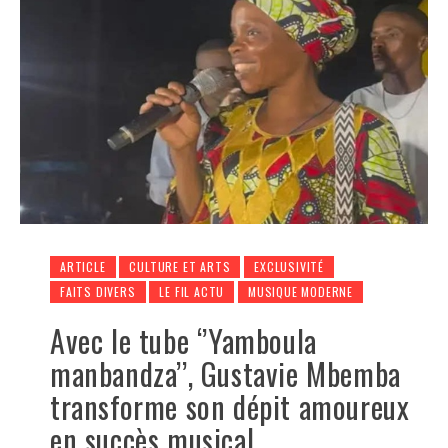
ARTICLE
CULTURE ET ARTS
EXCLUSIVITÉ
FAITS DIVERS
LE FIL ACTU
MUSIQUE MODERNE
Avec le tube ‘’Yamboula
manbandza’’, Gustavie Mbemba
transforme son dépit amoureux
en succès musical