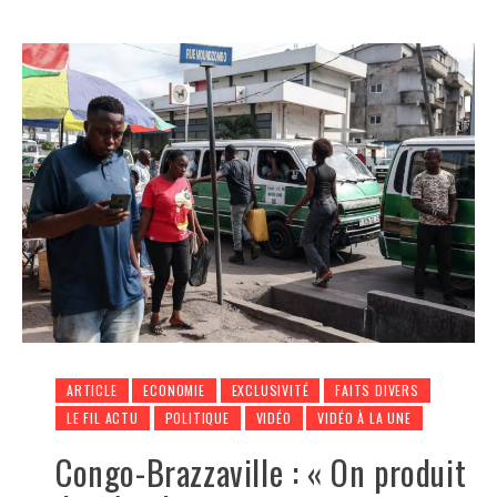
ARTICLE
ECONOMIE
EXCLUSIVITÉ
FAITS DIVERS
LE FIL ACTU
POLITIQUE
VIDÉO
VIDÉO À LA UNE
Congo-Brazzaville : « On produit