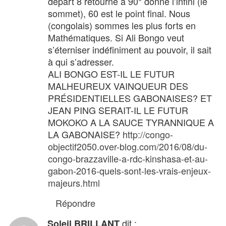
départ 8 retourné à 90° donne l’infini (le
sommet), 60 est le point final. Nous
(congolais) sommes les plus forts en
Mathématiques. Si Ali Bongo veut
s’éterniser indéfiniment au pouvoir, il sait
à qui s’adresser.
ALI BONGO EST-IL LE FUTUR
MALHEUREUX VAINQUEUR DES
PRÉSIDENTIELLES GABONAISES? ET
JEAN PING SERAIT-IL LE FUTUR
MOKOKO A LA SAUCE TYRANNIQUE A
LA GABONAISE?
http://congo-
objectif2050.over-blog.com/2016/08/du-
congo-brazzaville-a-rdc-kinshasa-et-au-
gabon-2016-quels-sont-les-vrais-enjeux-
majeurs.html
Répondre
dit :
Soleil BRILLANT