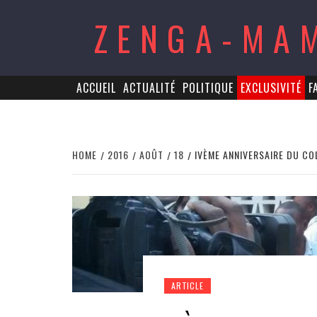
Skip
ZENGA-MA
to
content
ACCUEIL
ACTUALITÉ
POLITIQUE
EXCLUSIVITÉ
F
HOME
2016
AOÛT
18
IVÈME ANNIVERSAIRE DU CO
ARTICLE