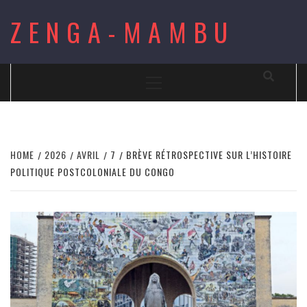
Skip
ZENGA-MAMBU
to
content
Primary
Menu
HOME
2026
AVRIL
7
BRÈVE RÉTROSPECTIVE SUR L’HISTOIRE
POLITIQUE POSTCOLONIALE DU CONGO