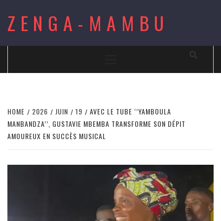
Skip
ZENGA-MAMBU
to
content
Primary
Menu
HOME
2026
JUIN
19
AVEC LE TUBE ‘’YAMBOULA
MANBANDZA’’, GUSTAVIE MBEMBA TRANSFORME SON DÉPIT
AMOUREUX EN SUCCÈS MUSICAL