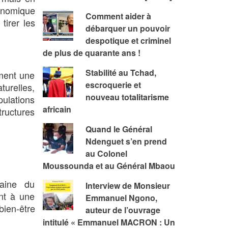
onomique
Comment aider à
tirer les
débarquer un pouvoir
despotique et criminel
de plus de quarante ans !
Stabilité au Tchad,
ement une
escroquerie et
urelles,
nouveau totalitarisme
ulations
africain
tructures
Quand le Général
Ndenguet s’en prend
au Colonel
Moussounda et au Général Mbaou
aine du
Interview de Monsieur
nt à une
Emmanuel Ngono,
bien-être
auteur de l’ouvrage
intitulé « Emmanuel MACRON : Un