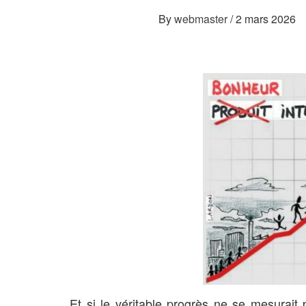
By
webmaster
/
2 mars 2026
Et si le véritable progrès ne se mesurait