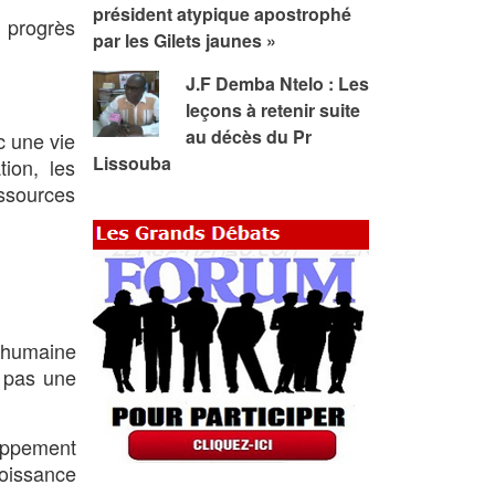
président atypique apostrophé
 progrès
par les Gilets jaunes »
J.F Demba Ntelo : Les
leçons à retenir suite
au décès du Pr
c une vie
Lissouba
tion, les
essources
t humaine
t pas une
loppement
oissance