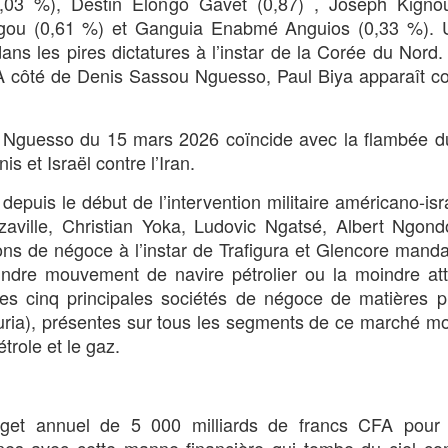
,03 %), Destin Elongo Gavet (0,87) , Joseph Kigno
gou (0,61 %) et Ganguia Enabmé Anguios (0,33 %). 
s les pires dictatures à l’instar de la Corée du Nord.
A côté de Denis Sassou Nguesso, Paul Biya apparaît 
u Nguesso du 15 mars 2026 coïncide avec la flambée d
s et Israël contre l’Iran.
depuis le début de l’intervention militaire américano-isr
aville, Christian Yoka, Ludovic Ngatsé, Albert Ngond
ons de négoce à l’instar de Trafigura et Glencore mand
indre mouvement de navire pétrolier ou la moindre at
les cinq principales sociétés de négoce de matières 
curia), présentes sur tous les segments de ce marché mo
trole et le gaz.
budget annuel de 5 000 milliards de francs CFA pour 
nes avec cette manne financière qui tombe du ciel c