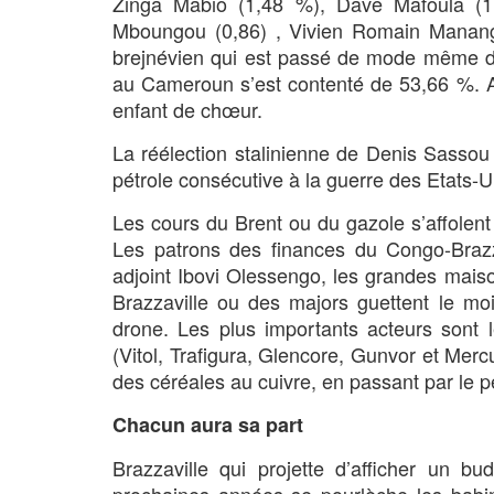
Zinga Mabio (1,48 %), Dave Mafoula (1
Mboungou (0,86) , Vivien Romain Manan
brejnévien qui est passé de mode même dan
au Cameroun s’est contenté de 53,66 %. 
enfant de chœur.
La réélection stalinienne de Denis Sasso
pétrole consécutive à la guerre des Etats-Uni
Les cours du Brent ou du gazole s’affolent 
Les patrons des finances du Congo-Brazz
adjoint Ibovi Olessengo, les grandes mais
Brazzaville ou des majors guettent le mo
drone. Les plus importants acteurs sont 
(Vitol, Trafigura, Glencore, Gunvor et Mer
des céréales au cuivre, en passant par le pé
Chacun aura sa part
Brazzaville qui projette d’afficher un 
prochaines années se pourlèche les babi