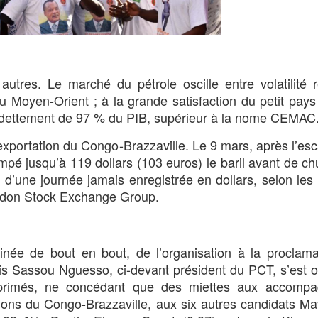
utres. Le marché du pétrole oscille entre volatilité 
u Moyen-Orient ; à la grande satisfaction du petit pays 
’endettement de 97 % du PIB, supérieur à la nome CEMAC
exportation du Congo-Brazzaville. Le 9 mars, après l’es
impé jusqu’à 119 dollars (103 euros) le baril avant de ch
urs d’une journée jamais enregistrée en dollars, selon le
ondon Stock Exchange Group.
née de bout en bout, de l’organisation à la proclama
enis Sassou Nguesso, ci-devant président du PCT, s’est o
xprimés, ne concédant que des miettes aux accompa
tions du Congo-Brazzaville, aux six autres candidats 