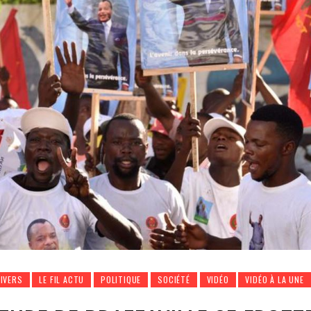
DIVERS
LE FIL ACTU
POLITIQUE
SOCIÉTÉ
VIDÉO
VIDÉO À LA UNE