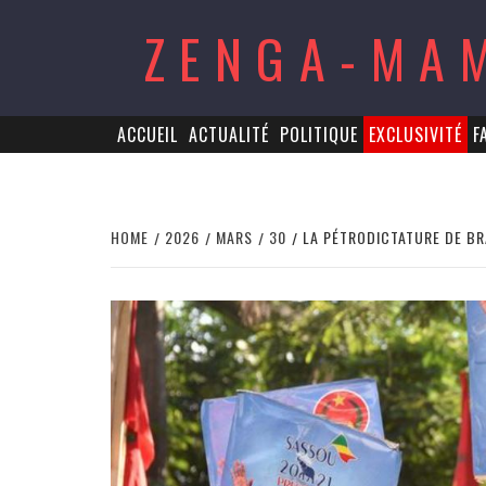
Skip
ZENGA-MA
to
content
ACCUEIL
ACTUALITÉ
POLITIQUE
EXCLUSIVITÉ
F
HOME
2026
MARS
30
LA PÉTRODICTATURE DE BR