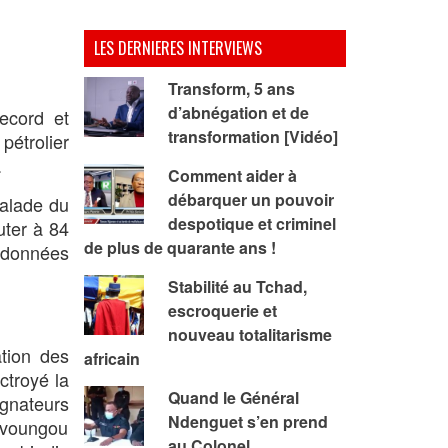
LES DERNIERES INTERVIEWS
Transform, 5 ans
d’abnégation et de
record et
transformation [Vidéo]
pétrolier
.
Comment aider à
débarquer un pouvoir
calade du
despotique et criminel
uter à 84
de plus de quarante ans !
s données
Stabilité au Tchad,
escroquerie et
nouveau totalitarisme
tion des
africain
ctroyé la
Quand le Général
gnateurs
Ndenguet s’en prend
Mavoungou
au Colonel