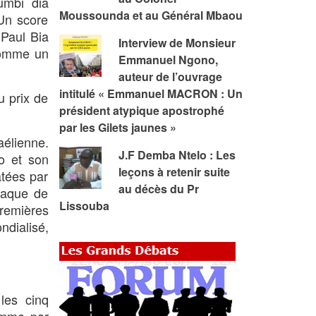
umbi dia
Moussounda et au Général Mbaou
Un score
 Paul Bia
Interview de Monsieur
comme un
Emmanuel Ngono,
auteur de l’ouvrage
intitulé « Emmanuel MACRON : Un
u prix de
président atypique apostrophé
par les Gilets jaunes »
aélienne.
J.F Demba Ntelo : Les
o et son
leçons à retenir suite
atées par
au décès du Pr
taque de
Lissouba
premières
ndialisé,
les cinq
omme par