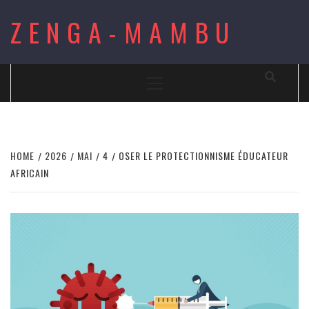
Skip
ZENGA-MAMBU
to
content
Primary
Menu
HOME
2026
MAI
4
OSER LE PROTECTIONNISME ÉDUCATEUR
AFRICAIN