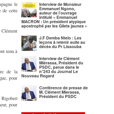
mpagne le
Interview de Monsieur
Emmanuel Ngono,
 de cette
auteur de l’ouvrage
intitulé « Emmanuel
MACRON : Un président atypique
apostrophé par les Gilets jaunes »
à Clément
J.F Demba Ntelo : Les
leçons à retenir suite au
décès du Pr Lissouba
ont tenu à
Interview de Clément
Miérassa, Président du
PSDC, parue dans le
re de la
n°243 du Journal Le
Nouveau Regard
que, pour
Conférence de presse de
M. Clément Mierassa,
Président du PSDC
 Rigobert
eur, pour