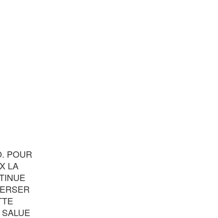
O. POUR
X LA
TINUE
VERSER
TTE
 SALUE