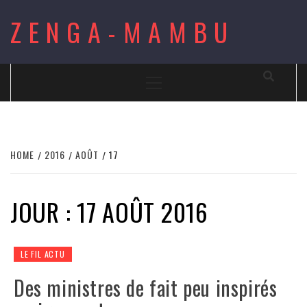
Skip
ZENGA-MAMBU
to
content
Primary
Menu
HOME
2016
AOÛT
17
JOUR : 17 AOÛT 2016
LE FIL ACTU
Des ministres de fait peu inspirés