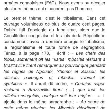
armées congolaises (FAC). Nous avons pu déceler
plusieurs thèmes qui n’honorent pas l’homme.
Le premier thème, c’est le tribalisme. Dans cet
ouvrage volumineux de plus de quatre cent pages,
Dabira fait l’apologie du tribalisme, alors que la
Constitution congolaise et les lois de la République
condamnent avec la dernière énergie le tribalisme,
le régionalisme et toute forme de ségrégation.
Tenez, à la page 173, il écrit :
« Les chefs des
tribus, autrement dit les ‘’kanis’’ mbochis résidant à
Brazzaville firent remarquer au pouvoir que pendant
les règnes de Ngouabi, Yhombi et Sassou, les
officiers bakongos et mbochis vivaient en
Il aurait dû écrire,
symbiose ».
« Certains sages
résidant à Brazzaville firent (….) que tous les
. Il
officiers congolais, quelque soit leur origine… »
ajoute dans le même paragraphe :
« Au cours de
cette même réunion, les Mbochis décidèrent de