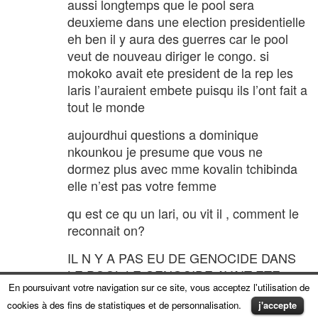
aussi longtemps que le pool sera
deuxieme dans une election presidentielle
eh ben il y aura des guerres car le pool
veut de nouveau diriger le congo. si
mokoko avait ete president de la rep les
laris l’auraient embete puisqu ils l’ont fait a
tout le monde
aujourdhui questions a dominique
nkounkou je presume que vous ne
dormez plus avec mme kovalin tchibinda
elle n’est pas votre femme
qu est ce qu un lari, ou vit il , comment le
reconnait on?
IL N Y A PAS EU DE GENOCIDE DANS
LE POOL LE GENOCIDE AVAIT ETE
En poursuivant votre navigation sur ce site, vous acceptez l'utilisation de
COMMIS PAR LE POOL A BRAZZAVILLE
cookies à des fins de statistiques et de personnalisation.
j'accepte
QUAND LES LARIS AVAIENT EXPULSE