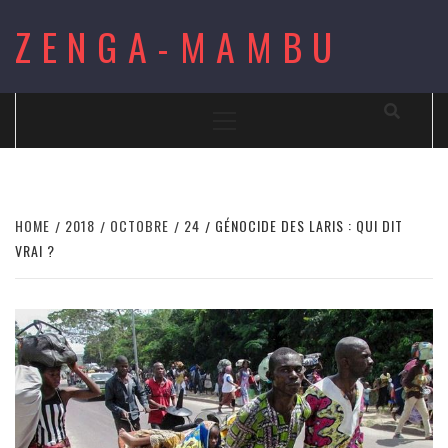
Skip
ZENGA-MAMBU
to
content
Primary
Menu
HOME
2018
OCTOBRE
24
GÉNOCIDE DES LARIS : QUI DIT
VRAI ?