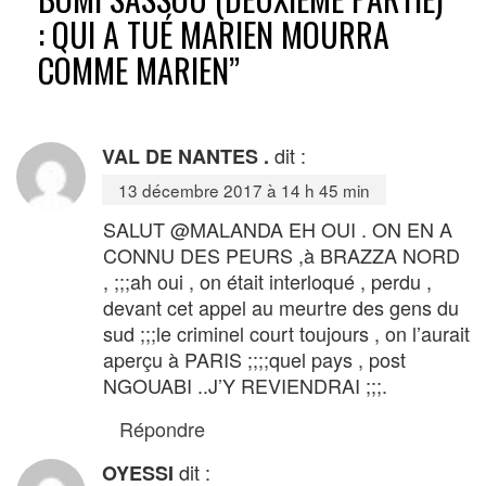
: QUI A TUÉ MARIEN MOURRA
COMME MARIEN
”
dit :
VAL DE NANTES .
13 décembre 2017 à 14 h 45 min
SALUT @MALANDA EH OUI . ON EN A
CONNU DES PEURS ,à BRAZZA NORD
, ;;;ah oui , on était interloqué , perdu ,
devant cet appel au meurtre des gens du
sud ;;;le criminel court toujours , on l’aurait
aperçu à PARIS ;;;;quel pays , post
NGOUABI ..J’Y REVIENDRAI ;;;.
Répondre
dit :
OYESSI