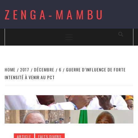
Skip
ZENGA-MAMBU
to
content
Primary
Menu
HOME
2017
DÉCEMBRE
6
GUERRE D’INFLUENCE DE FORTE
INTENSITÉ À VENIR AU PCT
ARTICLE
FAITS DIVERS