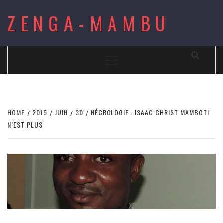
Skip
ZENGA-MAMBU
to
content
Primary
Menu
HOME
2015
JUIN
30
NÉCROLOGIE : ISAAC CHRIST MAMBOTI
N’EST PLUS