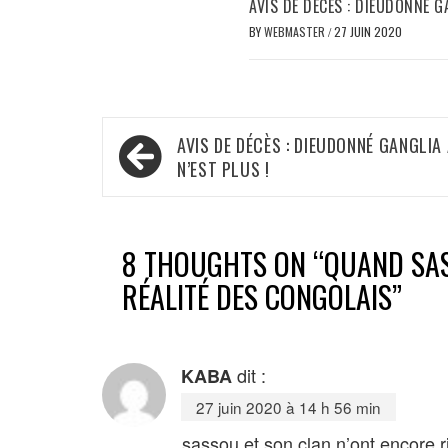
AVIS DE DÉCÈS : DIEUDONNÉ G
BY
WEBMASTER
/
27 JUIN 2020
Navigation
AVIS DE DÉCÈS : DIEUDONNÉ GANGLIA
de
N’EST PLUS !
l’article
8 THOUGHTS ON “
QUAND SAS
RÉALITÉ DES CONGOLAIS
”
dit :
KABA
27 juin 2020 à 14 h 56 min
sassou et son clan n’ont encore r