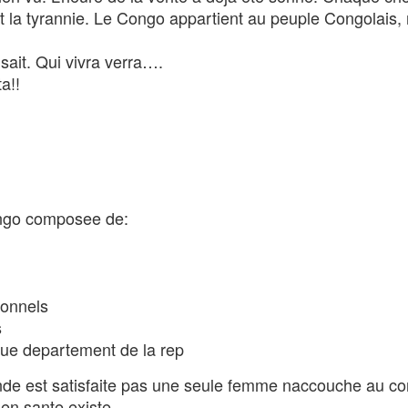
et la tyrannie. Le Congo appartient au peuple Congolais,
 sait. Qui vivra verra….
a!!
congo composee de:
ionnels
s
que departement de la rep
mande est satisfaite pas une seule femme naccouche au c
e en sante existe