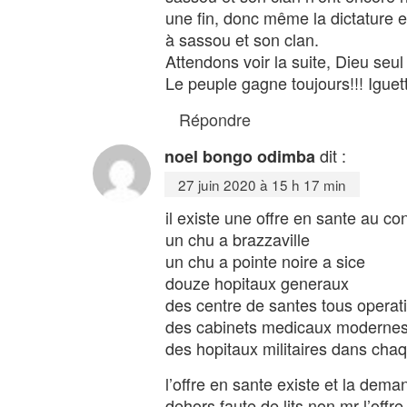
une fin, donc même la dictature 
à sassou et son clan.
Attendons voir la suite, Dieu seul
Le peuple gagne toujours!!! Iguett
Répondre
dit :
noel bongo odimba
27 juin 2020 à 15 h 17 min
il existe une offre en sante au 
un chu a brazzaville
un chu a pointe noire a sice
douze hopitaux generaux
des centre de santes tous operat
des cabinets medicaux moderne
des hopitaux militaires dans cha
l’offre en sante existe et la de
dehors faute de lits non mr l’offr