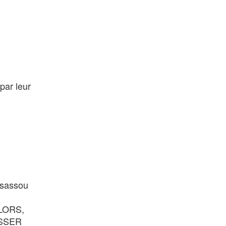
par leur
sassou
LORS,
USSER