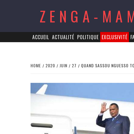
Skip
ZENGA-MA
to
content
ACCUEIL
ACTUALITÉ
POLITIQUE
EXCLUSIVITÉ
F
HOME
2020
JUIN
27
QUAND SASSOU NGUESSO TO