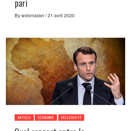
pari
By
webmaster
/
21 avril 2020
ARTICLE
ECONOMIE
EXCLUSIVITÉ