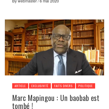
By
webmaster
/
6 mai 2020
ARTICLE
EXCLUSIVITÉ
FAITS DIVERS
POLITIQUE
Marc Mapingou : Un baobab est
tombé !