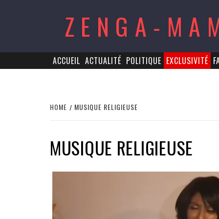
Skip
ZENGA-MA
to
content
ACCUEIL
ACTUALITÉ
POLITIQUE
EXCLUSIVITÉ
F
HOME
MUSIQUE RELIGIEUSE
MUSIQUE RELIGIEUSE