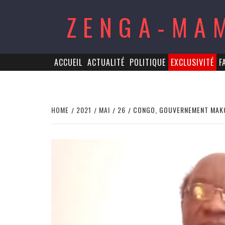
Skip
ZENGA-MA
to
content
ACCUEIL
ACTUALITÉ
POLITIQUE
EXCLUSIVITÉ
F
HOME
2021
MAI
26
CONGO, GOUVERNEMENT MAKOS