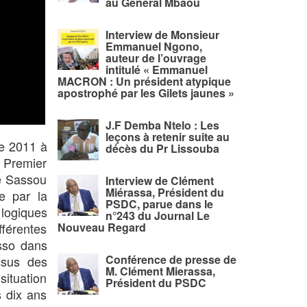
au Général Mbaou
Interview de Monsieur
Emmanuel Ngono,
auteur de l’ouvrage
intitulé « Emmanuel
MACRON : Un président atypique
apostrophé par les Gilets jaunes »
J.F Demba Ntelo : Les
leçons à retenir suite au
de 2011 à
décès du Pr Lissouba
 Premier
de Sassou
Interview de Clément
Miérassa, Président du
e par la
PSDC, parue dans le
 logiques
n°243 du Journal Le
férentes
Nouveau Regard
esso dans
Conférence de presse de
ssus des
M. Clément Mierassa,
ituation
Président du PSDC
s dix ans