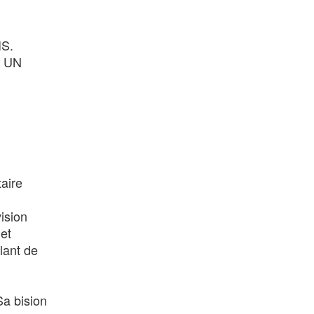
S.
 UN
taire
ision
et
lant de
Sa bision