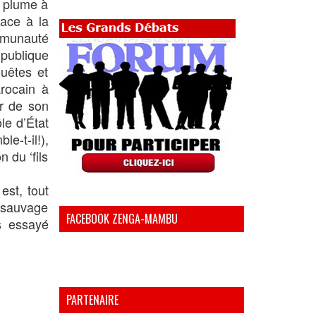
e plume à
lace à la
ommunauté
publique
quêtes et
rocain à
ur de son
le d’État
e-t-il!),
 du ‘fils
est, tout
r sauvage
FACEBOOK ZENGA-MAMBU
s essayé
PARTENAIRE