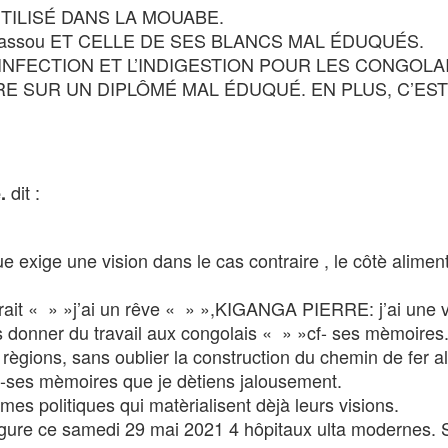
UTILISÉ DANS LA MOUABE.
T sassou ET CELLE DE SES BLANCS MAL ÉDUQUÉS.
INFECTION ET L’INDIGESTION POUR LES CONGOLAI
E SUR UN DIPLÔMÉ MAL ÉDUQUÉ. EN PLUS, C’EST
dit :
.
que exige une vision dans le cas contraire , le côtè alimen
rait « » »j’ai un rêve « » »,KIGANGA PIERRE: j’ai une v
donner du travail aux congolais « » »cf- ses mèmoires.
règions, sans oublier la construction du chemin de fer al
Cf-ses mèmoires que je dètiens jalousement.
s politiques qui matèrialisent dèjà leurs visions.
gure ce samedi 29 mai 2021 4 hôpitaux ulta modernes. 