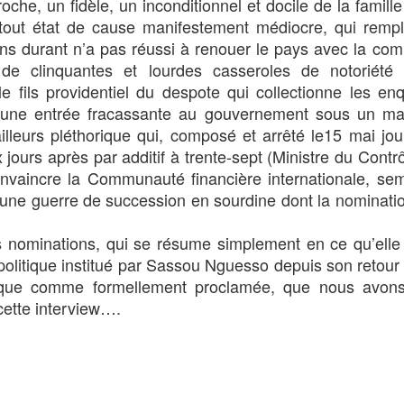
oche, un fidèle, un inconditionnel et docile de la famill
n tout état de cause manifestement médiocre, qui remp
ans durant n’a pas réussi à renouer le pays avec la c
s de clinquantes et lourdes casseroles de notoriété 
 fils providentiel du despote qui collectionne les en
it une entrée fracassante au gouvernement sous un ma
illeurs pléthorique qui, composé et arrêté le15 mai jo
ours après par additif à trente-sept (Ministre du Contrô
onvaincre la Communauté financière internationale, sembl
 une guerre de succession en sourdine dont la nomination
s nominations, qui se résume simplement en ce qu’elle 
politique institué par Sassou Nguesso depuis son retou
lique comme formellement proclamée, que nous avon
cette interview….