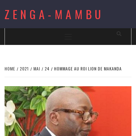
Skip
ZENGA-MAMBU
to
content
Primary
Menu
HOME
2021
MAI
24
HOMMAGE AU ROI LION DE MAKANDA