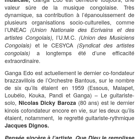
valeur sûre de la musique congolaise. Très
dynamique, sa contribution à l’épanouissement de
plusieurs organisations socio-culturelles, comme
l’UNEAC
(Union Nationale
des Ecrivains et des
l’U.M.C.
artistes Congolais),
(Union des
Musiciens
et le CESYCA
Congolais)
(Syndicat des artistes
a longtemps été d’une efficacité
congolais)
extraordinaire.
Ganga Edo est actuellement le dernier co-fondateur
brazzavillois de l’Orchestre Bantous, sur le nombre
de six qu’ils étaient en 1959 (Essous, Malapet,
Loubélo, Kouka, Pandi et Ganga) – Le guitariste-
solo,
(80 ans) est le dernier
Nicolas Dicky
Baroza
kinois cofondateur encore en vie, sur les deux qu’ils
étaient, notamment, le regretté guitariste-rythmique
Jacques Dignos.
Pensée sincère à l’artiste. Que Dieu le remplisse