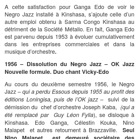
A cette satisfaction pour Ganga Edo de voir le
Negro Jazz installé à Kinshasa, s’ajoute celle d’un
autre emploi obtenu à Sarma Congo Kinshasa au
détriment de la Société Métallo. En fait, Ganga Edo
est parvenu depuis 1953 à évoluer cumulativement
dans les entreprises commerciales et dans la
musique d’orchestre
.
1956 – Dissolution du Negro Jazz – OK Jazz
Nouvelle formule. Duo chant Vicky-Edo
Au cours du deuxième semestre 1956, le Negro
Jazz –
qui a perdu
Essous depuis 1955 au profit des
– suivi de la
éditions Loningisa, puis de l’OK jazz
démission du chef d’orchestre Joseph Kaba,
(qui
a
), se disloque à
été remplacé par Guy Léon Fylla
Kinshasa. Edo Ganga, Célestin Kouka, Nino
Malapet et autres retournent à Brazzaville.
Seul
Nino Malapet est demeuré sociétaire des