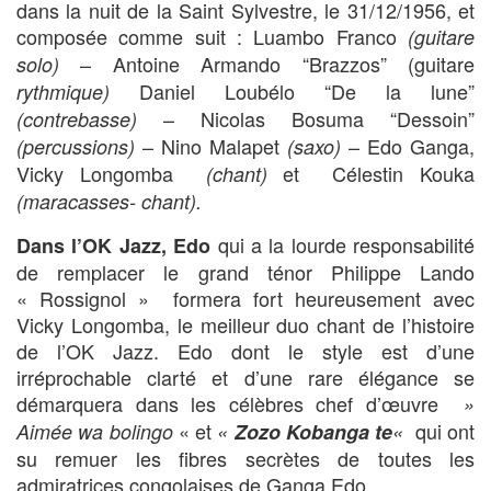
dans la nuit de la Saint Sylvestre, le 31/12/1956, et
composée comme suit : Luambo Franco
(guitare
– Antoine Armando “Brazzos” (guitare
solo)
Daniel Loubélo “De la lune”
rythmique)
– Nicolas Bosuma “Dessoin”
(contrebasse)
– Nino Malapet
– Edo Ganga,
(percussions)
(saxo)
Vicky Longomba
et Célestin Kouka
(chant)
(maracasses- chant).
qui a la lourde responsabilité
Dans l’OK Jazz, Edo
de remplacer le grand ténor Philippe Lando
« Rossignol » formera fort heureusement avec
Vicky Longomba, le meilleur duo chant de l’histoire
de l’OK Jazz. Edo dont le style est d’une
irréprochable clarté et d’une rare élégance se
démarquera dans les célèbres chef d’œuvre
»
« et
qui ont
Aimée wa bolingo
«
Zozo Kobanga te
«
su remuer les fibres secrètes de toutes les
admiratrices congolaises de Ganga Edo.