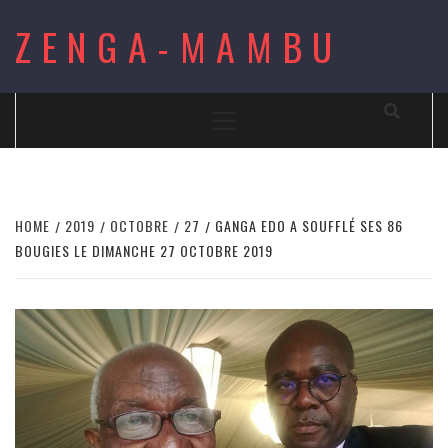
Skip
ZENGA-MAMBU
to
content
Primary
Menu
HOME
2019
OCTOBRE
27
GANGA EDO A SOUFFLÉ SES 86
BOUGIES LE DIMANCHE 27 OCTOBRE 2019