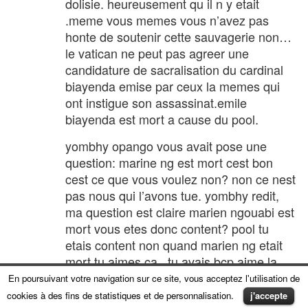
dolisie. heureusement qu il n y etait
.meme vous memes vous n’avez pas
honte de soutenir cette sauvagerie non…
le vatican ne peut pas agreer une
candidature de sacralisation du cardinal
biayenda emise par ceux la memes qui
ont instigue son assassinat.emile
biayenda est mort a cause du pool.
yombhy opango vous avait pose une
question: marine ng est mort cest bon
cest ce que vous voulez non? non ce nest
pas nous qui l’avons tue. yombhy redit,
ma question est claire marien ngouabi est
mort vous etes donc content? pool tu
etais content non quand marien ng etait
mort tu aimes ca . tu avais bcp aime la
guerre du 5 juin car tu etais mediateur
En poursuivant votre navigation sur ce site, vous acceptez l'utilisation de
puis belligerant et tu voyageais bcp avec
cookies à des fins de statistiques et de personnalisation.
j'accepte