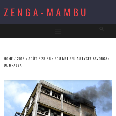
Skip
ZENGA-MAMBU
to
content
Primary
Menu
HOME
2018
AOÛT
28
UN FOU MET FEU AU LYCÉE SAVORGAN
DE BRAZZA