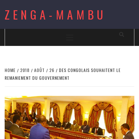
Skip
ZENGA-MAMBU
to
content
Primary
Menu
HOME
2018
AOÛT
26
DES CONGOLAIS SOUHAITENT LE
REMANIEMENT DU GOUVERNEMENT