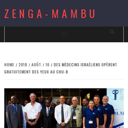
Skip
ZENGA-MAMBU
to
content
Primary
Menu
HOME
2018
AOÛT
10
DES MÉDECINS ISRAÉLIENS OPÈRENT
GRATUITEMENT DES YEUX AU CHU-B