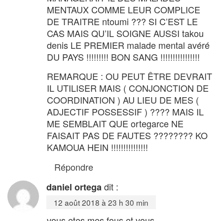
MENTAUX COMME LEUR COMPLICE
DE TRAITRE ntoumi ??? SI C’EST LE
CAS MAIS QU’IL SOIGNE AUSSI takou
denis LE PREMIER malade mental avéré
DU PAYS !!!!!!!!! BON SANG !!!!!!!!!!!!!!!!
REMARQUE : OU PEUT ÊTRE DEVRAIT
IL UTILISER MAIS ( CONJONCTION DE
COORDINATION ) AU LIEU DE MES (
ADJECTIF POSSESSIF ) ???? MAIS IL
ME SEMBLAIT QUE ortegarce NE
FAISAIT PAS DE FAUTES ???????? KO
KAMOUA HEIN !!!!!!!!!!!!!!!
Répondre
dit :
daniel ortega
12 août 2018 à 23 h 30 min
vous etes mes fous et vous