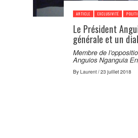
ARTICLE
EXCLUSIVITÉ
POLIT
Le Président Angu
générale et un dia
Membre de l’oppositi
Anguios Nganguia Eng
By
Laurent
/
23 juillet 2018