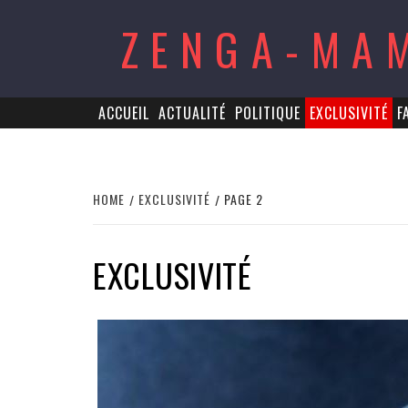
Skip
ZENGA-MA
to
content
ACCUEIL
ACTUALITÉ
POLITIQUE
EXCLUSIVITÉ
F
HOME
EXCLUSIVITÉ
PAGE 2
EXCLUSIVITÉ