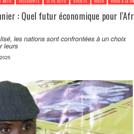
T ARTS
EXCLUSIVITÉ
LE FIL ACTU
SOCIÉTÉ
VIDÉO
VIDÉO À LA U
nier : Quel futur économique pour l’Afr
sé, les nations sont confrontées à un choix
r leurs
 2025