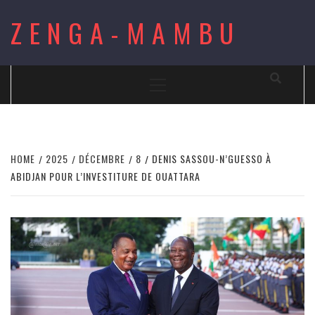
Skip
ZENGA-MAMBU
to
content
Primary
Menu
HOME
2025
DÉCEMBRE
8
DENIS SASSOU-N’GUESSO À
ABIDJAN POUR L’INVESTITURE DE OUATTARA