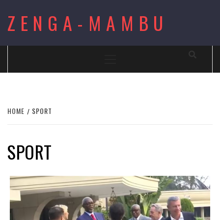
Skip
ZENGA-MAMBU
to
content
Primary
Menu
HOME
SPORT
SPORT