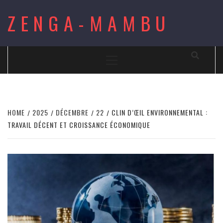
Skip
ZENGA-MAMBU
to
content
Primary
Menu
HOME
2025
DÉCEMBRE
22
CLIN D’ŒIL ENVIRONNEMENTAL :
TRAVAIL DÉCENT ET CROISSANCE ÉCONOMIQUE