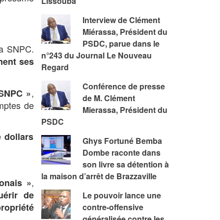
Lissouba
Interview de Clément
Miérassa, Président du
PSDC, parue dans le
la SNPC.
n°243 du Journal Le Nouveau
ment ses
Regard
Conférence de presse
,
 SNPC »
de M. Clément
omptes de
Mierassa, Président du
PSDC
e dollars
Ghys Fortuné Bemba
Dombe raconte dans
son livre sa détention à
la maison d’arrêt de Brazzaville
,
bonais »
uérir de
Le pouvoir lance une
ropriété
contre-offensive
généralisée contre les