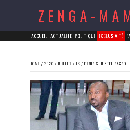
Skip
ZENGA-MA
to
content
ACCUEIL
ACTUALITÉ
POLITIQUE
EXCLUSIVITÉ
F
HOME
2020
JUILLET
13
DENIS CHRISTEL SASSOU 