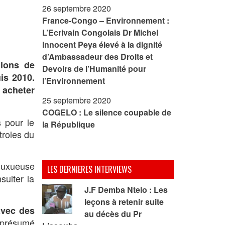
26 septembre 2020
France-Congo – Environnement :
L’Ecrivain Congolais Dr Michel
Innocent Peya élevé à la dignité
d’Ambassadeur des Droits et
lions de
Devoirs de l’Humanité pour
is 2010.
l’Environnement
 acheter
25 septembre 2020
COGELO : Le silence coupable de
s pour le
la République
troles du
luxueuse
LES DERNIERES INTERVIEWS
sulter la
J.F Demba Ntelo : Les
leçons à retenir suite
avec des
au décès du Pr
t présumé