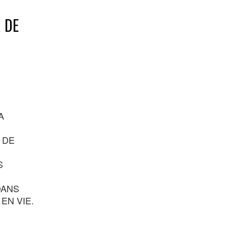
 DE
A
 DE
S
DANS
EN VIE.