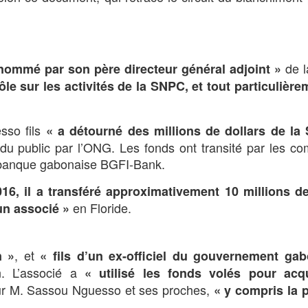
de 
 nommé par son père directeur général adjoint »
e sur les activités de la SNPC, et tout particulière
sso fils
« a détourné des millions de dollars de la
ndu public par l’ONG. Les fonds ont transité par les c
la banque gabonaise BGFI-Bank.
2016, il a transféré approximativement 10 millions d
en Floride.
un associé »
, et
n »
« fils d’un ex-officiel du gouvernement ga
n. L’associé a
« utilisé les fonds volés pour acq
r M. Sassou Nguesso et ses proches,
« y compris la p