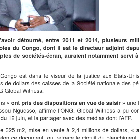
voir détourné, entre 2011 et 2014, plusieurs mil
oles du Congo, dont il est le directeur adjoint depu
mptes de sociétés-écran, auraient notamment servi à
 Congo est dans le viseur de la justice aux États-Uni
 de dollars des caisses de la Société nationale des pé
G Global Witness.
ins
une 
« ont pris des dispositions en vue de saisir »
assou Nguesso, affirme l’ONG. Global Witness a pu con
du 12 juin, et la partager avec des médias dont l’AFP.
 325 m2, mise en vente à 2,4 millions de dollars,
« 
selon ce document, qui retrace le circuit du blanchimen