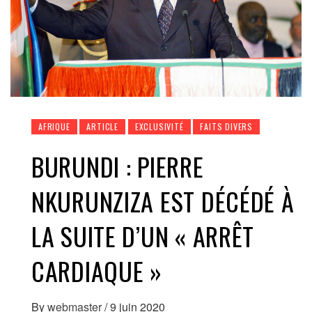
AFRIQUE
ARTICLE
EXCLUSIVITÉ
FAITS DIVERS
BURUNDI : PIERRE
NKURUNZIZA EST DÉCÉDÉ À
LA SUITE D’UN « ARRÊT
CARDIAQUE »
By
webmaster
/
9 juin 2020