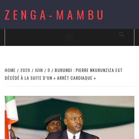
Skip
ZENGA-MAMBU
to
content
Primary
Menu
HOME
2020
JUIN
9
BURUNDI : PIERRE NKURUNZIZA EST
DÉCÉDÉ À LA SUITE D’UN « ARRÊT CARDIAQUE »