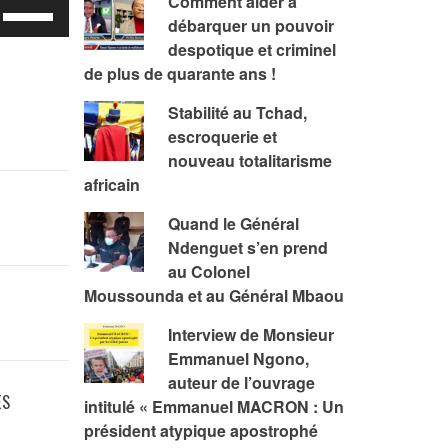
Comment aider à
Utilisez
débarquer un pouvoir
les
despotique et criminel
flèches
de plus de quarante ans !
haut/bas
pour
Stabilité au Tchad,
augmenter
escroquerie et
ou
nouveau totalitarisme
diminuer
africain
le
Quand le Général
volume.
Ndenguet s’en prend
au Colonel
Moussounda et au Général Mbaou
Interview de Monsieur
Emmanuel Ngono,
auteur de l’ouvrage
ES
intitulé « Emmanuel MACRON : Un
président atypique apostrophé