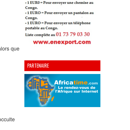
alors que
PARTENAIRE
occulte