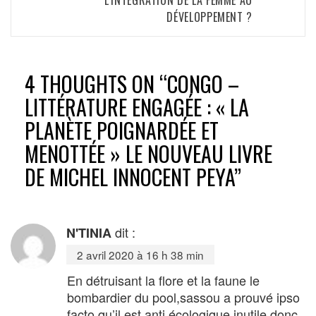
DÉVELOPPEMENT ?
4 THOUGHTS ON “
CONGO –
LITTÉRATURE ENGAGÉE : « LA
PLANÈTE POIGNARDÉE ET
MENOTTÉE » LE NOUVEAU LIVRE
DE MICHEL INNOCENT PEYA
”
dit :
N'TINIA
2 avril 2020 à 16 h 38 min
En détruisant la flore et la faune le
bombardier du pool,sassou a prouvé ipso
facto qu’il est anti écologique,inutile donc