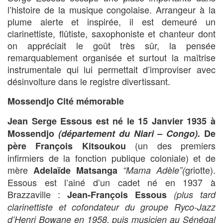
l’histoire de la musique congolaise. Arrangeur à la
plume alerte et inspirée, il est demeuré un
clarinettiste, flûtiste, saxophoniste et chanteur dont
on appréciait le goût très sûr, la pensée
remarquablement organisée et surtout la maîtrise
instrumentale qui lui permettait d’improviser avec
désinvolture dans le registre divertissant.
Mossendjo Cité mémorable
Jean Serge Essous est né le 15 Janvier 1935
à
Mossendjo
(département du Niari – Congo)
.
De
(un des premiers
père
François Kitsoukou
infirmiers de la fonction publique coloniale) et de
mère
griotte).
Adelaïde Matsanga
“Mama Adèle”(
Essous est l’ainé d’un cadet né en 1937 à
Brazzaville :
Jean-François Essous
(plus tard
clarinettiste et cofondateur du groupe Ryco-Jazz
d’Henri
Bowane en 1958, puis musicien au Sénégal