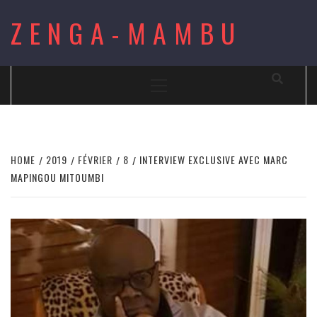
Skip
ZENGA-MAMBU
to
content
Primary
Menu
HOME
2019
FÉVRIER
8
INTERVIEW EXCLUSIVE AVEC MARC
MAPINGOU MITOUMBI