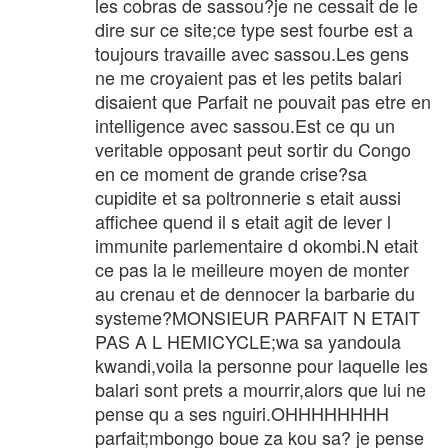
les cobras de sassou?je ne cessait de le
dire sur ce site;ce type sest fourbe est a
toujours travaille avec sassou.Les gens
ne me croyaient pas et les petits balari
disaient que Parfait ne pouvait pas etre en
intelligence avec sassou.Est ce qu un
veritable opposant peut sortir du Congo
en ce moment de grande crise?sa
cupidite et sa poltronnerie s etait aussi
affichee quend il s etait agit de lever l
immunite parlementaire d okombi.N etait
ce pas la le meilleure moyen de monter
au crenau et de dennocer la barbarie du
systeme?MONSIEUR PARFAIT N ETAIT
PAS A L HEMICYCLE;wa sa yandoula
kwandi,voila la personne pour laquelle les
balari sont prets a mourrir,alors que lui ne
pense qu a ses nguiri.OHHHHHHHH
parfait;mbongo boue za kou sa? je pense