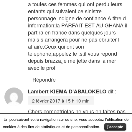
a toutes ces femmes qui ont perdu leurs
enfants qui suivaient ce sinistre
personnage indigne de confiance.A titre d
information;la PARFAIT EST AU GHANA il
partira en france dans quelques jours
mais s arrangera pour ne pas ebruiter l
affaire.Ceux qui ont son
telephone;appelez le ,s;il vous repond
depuis brazza,je me jette dans la mer
avec le prof
Répondre
dit :
Lambert KIEMA D'ABALOKELO
2 février 2017 à 15 h 10 min
Chers compatriotas ne vous en faites pas.
Le PCT est très habile dans la
En poursuivant votre navigation sur ce site, vous acceptez l'utilisation de
manipulation et la fausse communication
cookies à des fins de statistiques et de personnalisation.
j'accepte