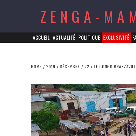
Skip
ZENGA-MA
to
content
ACCUEIL
ACTUALITÉ
POLITIQUE
EXCLUSIVITÉ
F
HOME
2019
DÉCEMBRE
22
LE CONGO BRAZZAVILL