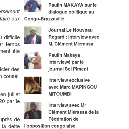
Paulin MAKAYA sur le
versement
dialogue politique au
faire aux
Congo-Brazzaville
Journal Le Nouveau
difficile
Regard : Interview avec
ier temps
M. Clément Mierassa
ement été
Paulin Makaya
interviewé par le
icier des
journal Sel Piment
n conseil
Interview exclusive
avec Marc MAPINGOU
n juillet
MITOUMBI
20 par le
Interview avec Mr
Clément Miérassa de la
auprès de
Fédération de
 la dette
l’opposition congolaise