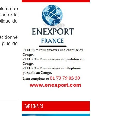
alors que
contre la
blique du
et donné
r plus de
PARTENAIRE