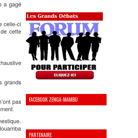
go a gagé
 celle-ci
 de cette
xhaustive
s grands
FACEBOOK ZENGA-MAMBU
n’ont pas
ement.
mestique.
t Mouamba
PARTENAIRE