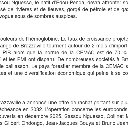
ssou Nguesso, le natif d’Edou-Penda, devra affronter s
rrosé de rivières et de fleuves, gorgé de pétrole et de ga
l vogue sous de sombres auspices.
ouleurs de l’hémoglobine. Le taux de croissance projet
nge de Brazzaville tournent autour de 2 mois d’import
du PIB alors que la norme de la CEMAC est de 70 %
 et les PMI ont disparu. De nombreuses sociétés à Bra
s le paillasson. Le pays forestier membre de la CEMAC 
antes et une diversification économique qui peine à se co
azzaville a annoncé une offre de rachat portant sur pl
 à échéance en 2032. L’opération concerne les eurobond
ouverts en décembre 2025. Sassou Nguesso, Collinet 
ciers Gilbert Ondongo, Jean-Jacques Bouya et Bruno Jea