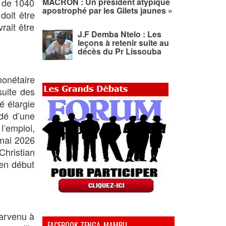
» de 1040
MACRON : Un président atypique
apostrophé par les Gilets jaunes »
doit être
rait être
J.F Demba Ntelo : Les
leçons à retenir suite au
décès du Pr Lissouba
onétaire
suite des
é élargie
ndé d’une
l’emploi,
 mai 2026
Christian
 en début
parvenu à
FACEBOOK ZENGA-MAMBU