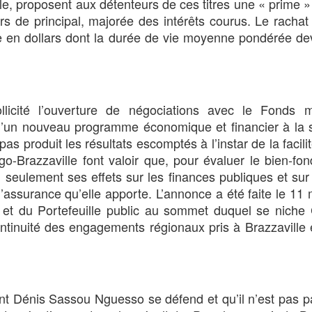
lle, proposent aux détenteurs de ces titres une « prime 
s de principal, majorée des intérêts courus. Le rachat 
e en dollars dont la durée de vie moyenne pondérée dev
ollicité l’ouverture de négociations avec le Fonds m
 d’un nouveau programme économique et financier à la 
as produit les résultats escomptés à l’instar de la facilit
o-Brazzaville font valoir que, pour évaluer le bien-fo
n seulement ses effets sur les finances publiques et sur 
assurance qu’elle apporte. L’annonce a été faite le 11
 et du Portefeuille public au sommet duquel se niche 
ontinuité des engagements régionaux pris à Brazzaville
nt Dénis Sassou Nguesso se défend et qu’il n’est pas 