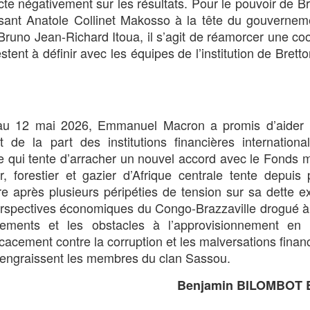
e négativement sur les résultats. Pour le pouvoir de Br
isant Anatole Collinet Makosso à la tête du gouverne
runo Jean-Richard Itoua, il s’agit de réamorcer une co
stent à définir avec les équipes de l’institution de Bret
u 12 mai 2026, Emmanuel Macron a promis d’aider 
t de la part des institutions financières internation
le qui tente d’arracher un nouvel accord avec le Fonds 
er, forestier et gazier d’Afrique centrale tente depuis 
re après plusieurs péripéties de tension sur sa dette ex
 perspectives économiques du Congo-Brazzaville drogué à l
ssements et les obstacles à l’approvisionnement en 
icacement contre la corruption et les malversations finan
i engraissent les membres du clan Sassou.
Benjamin BILOMBOT 