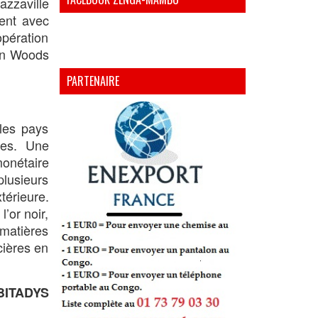
azzaville
ment avec
opération
ton Woods
PARTENAIRE
les pays
ales. Une
monétaire
plusieurs
térieure.
’or noir,
matières
cières en
BITADYS