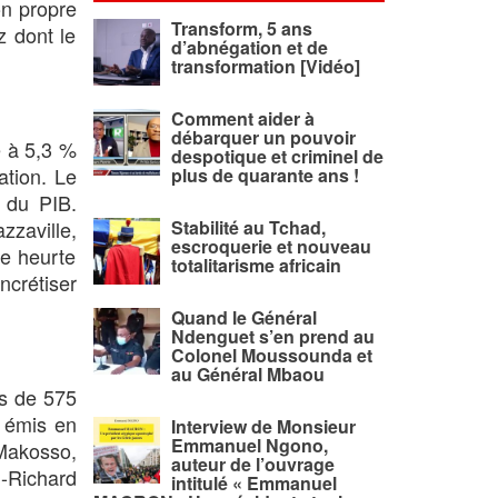
on propre
Transform, 5 ans
z dont le
d’abnégation et de
transformation [Vidéo]
Comment aider à
débarquer un pouvoir
é à 5,3 %
despotique et criminel de
ation. Le
plus de quarante ans !
 du PIB.
zzaville,
Stabilité au Tchad,
escroquerie et nouveau
se heurte
totalitarisme africain
ncrétiser
Quand le Général
Ndenguet s’en prend au
Colonel Moussounda et
au Général Mbaou
us de 575
s émis en
Interview de Monsieur
Emmanuel Ngono,
Makosso,
auteur de l’ouvrage
n-Richard
intitulé « Emmanuel