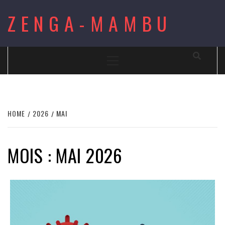
Skip
ZENGA-MAMBU
to
content
Primary
Menu
HOME
2026
MAI
MOIS : MAI 2026