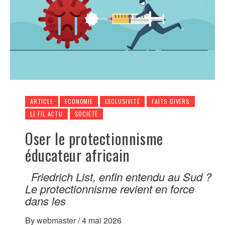
ARTICLE
ECONOMIE
EXCLUSIVITÉ
FAITS DIVERS
LE FIL ACTU
SOCIÉTÉ
Oser le protectionnisme
éducateur africain
Friedrich List, enfin entendu au Sud ?
Le protectionnisme revient en force
dans les
By
webmaster
/
4 mai 2026