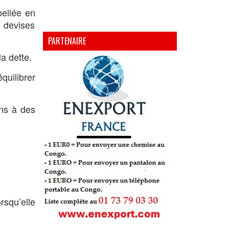
bellée en
s devises
PARTENAIRE
a dette.
quilibrer
ins à des
rsqu’elle