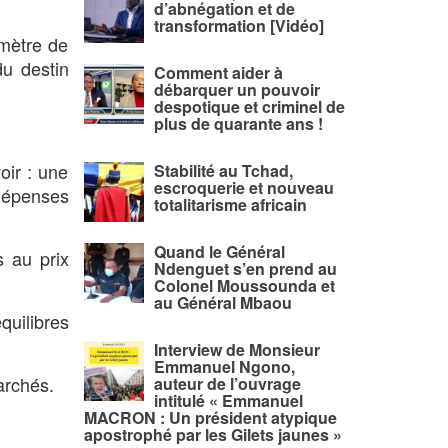
d’abnégation et de
transformation [Vidéo]
omètre de
du destin
Comment aider à
débarquer un pouvoir
despotique et criminel de
plus de quarante ans !
ir : une
Stabilité au Tchad,
escroquerie et nouveau
 dépenses
totalitarisme africain
Quand le Général
s au prix
Ndenguet s’en prend au
Colonel Moussounda et
au Général Mbaou
quilibres
Interview de Monsieur
Emmanuel Ngono,
archés.
auteur de l’ouvrage
intitulé « Emmanuel
MACRON : Un président atypique
apostrophé par les Gilets jaunes »