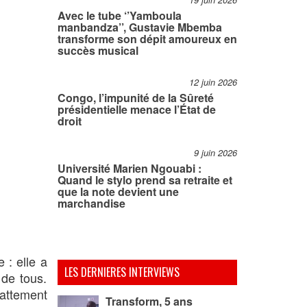
19 juin 2026
Avec le tube ‘’Yamboula
manbandza’’, Gustavie Mbemba
transforme son dépit amoureux en
succès musical
12 juin 2026
Congo, l’impunité de la Sûreté
présidentielle menace l’État de
droit
9 juin 2026
Université Marien Ngouabi :
Quand le stylo prend sa retraite et
que la note devient une
marchandise
 : elle a
LES DERNIERES INTERVIEWS
 de tous.
battement
Transform, 5 ans