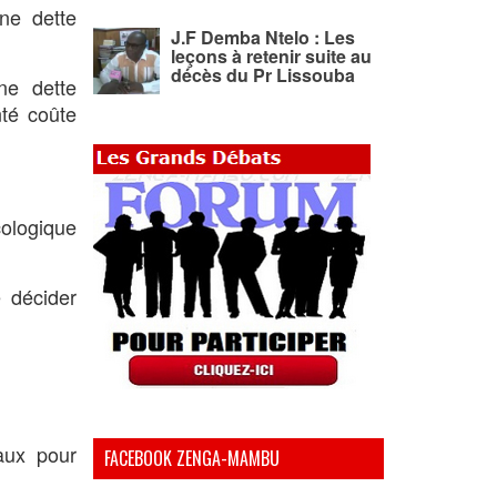
une dette
J.F Demba Ntelo : Les
leçons à retenir suite au
décès du Pr Lissouba
ne dette
té coûte
cologique
 décider
aux pour
FACEBOOK ZENGA-MAMBU