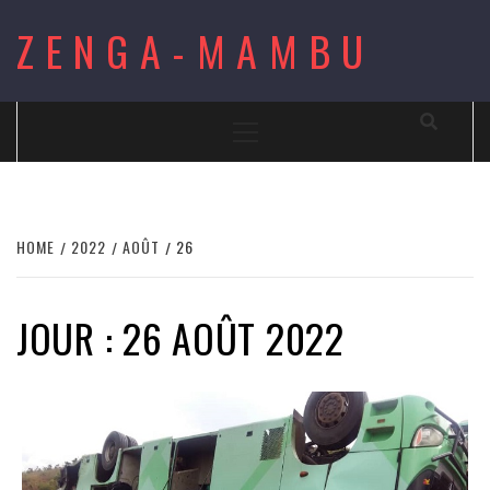
Skip
ZENGA-MAMBU
to
content
Primary
Menu
HOME
2022
AOÛT
26
JOUR : 26 AOÛT 2022