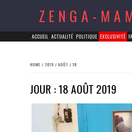
Skip
ZENGA-MA
to
content
ACCUEIL
ACTUALITÉ
POLITIQUE
EXCLUSIVITÉ
F
HOME
2019
AOÛT
18
JOUR : 18 AOÛT 2019