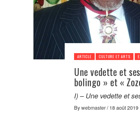
ARTICLE
CULTURE ET ARTS
E
Une vedette et se
bolingo » et « Zoz
I) – Une vedette et s
By
webmaster
/
18 août 2019