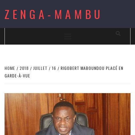
Skip
ZENGA-MAMBU
to
content
Primary
Menu
HOME
2018
JUILLET
16
RIGOBERT MABOUNDOU PLACÉ EN
GARDE-À-VUE