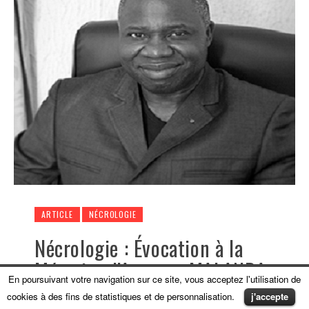
ARTICLE
NÉCROLOGIE
Nécrologie : Évocation à la
Mémoire d’Auguste MALANDA
En poursuivant votre navigation sur ce site, vous acceptez l'utilisation de
La diaspora congolaise de France,
cookies à des fins de statistiques et de personnalisation.
j'accepte