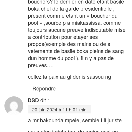
bouchers? le dernier en date etant basile
boka chef de la garde presidentielle ,
present comme etant un » boucher du
pool » ,source p a miakassissa. comme
toujours aucune preuve indiscutable mise
a contribution pour etayer ses
propos(exemple des mains ou de s
vetements de basile boka pleins de sang
dun homme du pool ). il n y a pas de
preuves….
collez la paix au gl denis sassou ng
Répondre
dit :
DSD
20 juin 2024 à 11 h 01 min
a mr bakounda mpele, semble t il juriste
vous etes juriste bon du moins cest ce