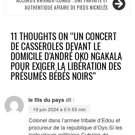
l’article
ACCORDS RWANDA-CONGO : UNE PARFAITE ET
AUTHENTIQUE AFFAIRE DE PIEDS NICKELÉS
11 THOUGHTS ON “
UN CONCERT
DE CASSEROLES DEVANT LE
DOMICILE D’ANDRÉ OKO NGAKALA
POUR EXIGER LA LIBÉRATION DES
PRÉSUMÉS BÉBÉS NOIRS
”
dit :
le fils du pays
19 juin 2024 à 0 h 53 min
Colonel dans l’armee tribale d’Edou et
procureur de la republique d’Oyo.Si les
instructeurs militaires Cubains de